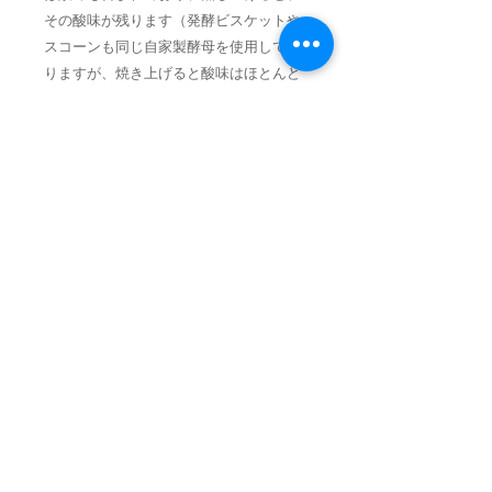
その酸味が残ります（発酵ビスケットや
スコーンも同じ自家製酵母を使用してお
りますが、焼き上げると酸味はほとんど
感じられなくなります）。季節（発酵温
度や時間）や合わせる食材によっても変
化し、人によっても感じ方が変わりま
す。ヴァプールの基準となりますが、酸
味が最低限となるよう、発酵温度や時間
を季節ごとに調整しております」
◎季節や諸事情により内容が変更となる
場合がございます。
◎ご注文よりおよそ7日〜9日でのお届け
となります。
◎商品の発送日は金曜日となります。ご
到着日は翌日の予定です。（ご希望の曜
日により在庫が無い場合がございます）
（災害などの道路状況や地域によっては