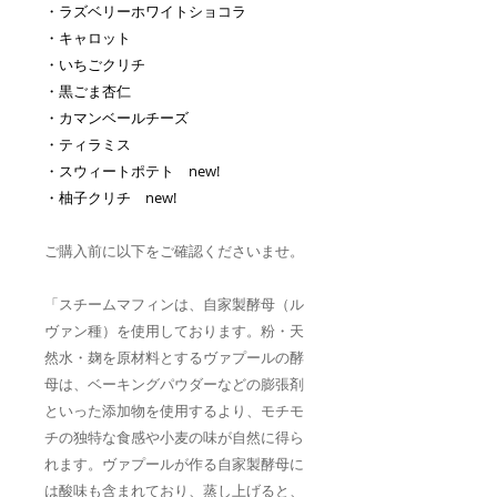
・ラズベリーホワイトショコラ
・キャロット
・いちごクリチ
・黒ごま杏仁
・カマンベールチーズ
・ティラミス
・スウィートポテト new!
・柚子クリチ new!
ご購入前に以下をご確認くださいませ。
「スチームマフィンは、自家製酵母（ル
ヴァン種）を使用しております。粉・天
然水・麹を原材料とするヴァプールの酵
母は、ベーキングパウダーなどの膨張剤
といった添加物を使用するより、モチモ
チの独特な食感や小麦の味が自然に得ら
れます。ヴァプールが作る自家製酵母に
は酸味も含まれており、蒸し上げると、