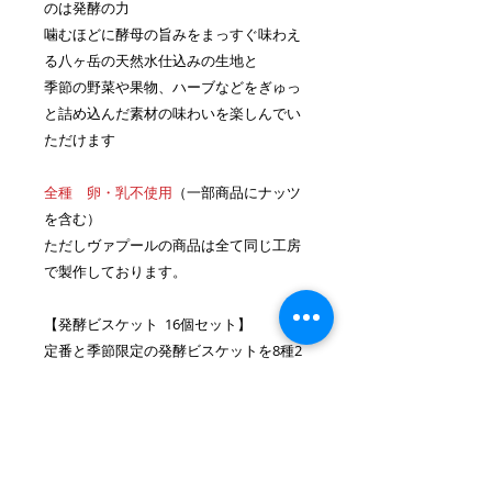
のは発酵の力
噛むほどに酵母の旨みをまっすぐ味わえ
る八ヶ岳の天然水仕込みの生地と
季節の野菜や果物、ハーブなどをぎゅっ
と詰め込んだ素材の味わいを楽しんでい
ただけます
全種 卵・乳不使用
（一部商品にナッツ
を含む）
ただしヴァプールの商品は全て同じ工房
で製作しております。
【発酵ビスケット 16個セット】
定番と季節限定の発酵ビスケットを8種2
個ずつ 合計16個お入れいたします。
ひとつの大きさは、直径およそ2.5cm、
高さ2.5cm、重さ15g前後