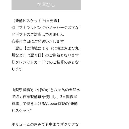
在庫なし
【発酵ビスケット 当日発送】
◎ギフトラッピングやメッセージ印字な
どギフトのご対応はできません
◎受付当日にご発送いたします
翌日【ご地域により（北海道および九
州など）は翌々日】のご到着となります
◎クレジットカードでのご精算のみとな
ります
山梨県産粉’かいほのか’と八ヶ岳の天然水
で継ぐ自家製酵母を使用し、3日間低温
熟成して焼き上げるVapeur特製の”発酵
ビスケット”
ボリュームの厚みでも中までザクザクな