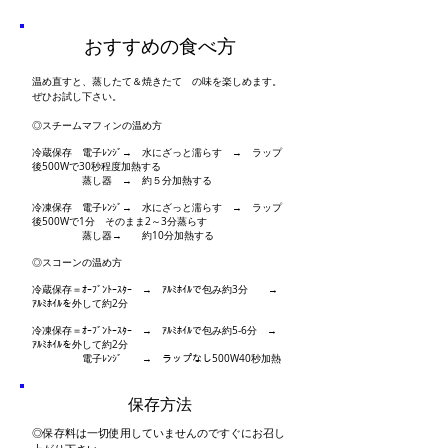
おすすめの食べ方
温め直すと、蒸したて＆焼きたて の味を楽しめます。
ぜひお試し下さい。
◎スチームマフィンの温め方
冷蔵保存 電子ﾚﾝｼﾞ→ 水にざっと濡らす → ラップ
後500Wで30秒程度加熱する
蒸し器 → 約５分加熱する
冷凍保存 電子ﾚﾝｼﾞ→ 水にざっと濡らす → ラップ
後500Wで1分 そのまま2～3分蒸らす
蒸し器→ 約10分加熱する
◎スコーンの温め方
冷蔵保存＝ｵｰﾌﾞﾝﾄｰｽﾀｰ → ｱﾙﾐﾎｲﾙで包み約3分 →
ｱﾙﾐﾎｲﾙを外して約2分
冷凍保存＝ｵｰﾌﾞﾝﾄｰｽﾀｰ → ｱﾙﾐﾎｲﾙで包み約5-6分 →
ｱﾙﾐﾎｲﾙを外して約2分
電子ﾚﾝｼﾞ → ラップなし500W40秒加熱
保存方法
◎保存料は一切使用していませんのですぐにお召し